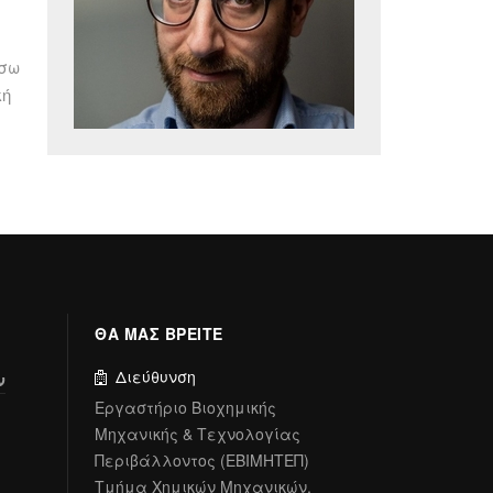
έσω
κή
ΘΑ ΜΑΣ ΒΡΕΙΤΕ
Διεύθυνση
ν
Εργαστήριο Βιοχημικής
Μηχανικής & Τεχνολογίας
Περιβάλλοντος (ΕΒΙΜΗΤΕΠ)
Τμήμα Χημικών Μηχανικών,