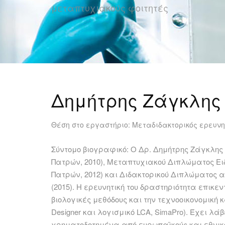
μεταπτυχιακούς φοιτητές
Δημήτρης Ζάγκλης
Θέση στο εργαστήριο: Μεταδιδακτορικός ερευνη
Σύντομο βιογραφικό: Ο Δρ. Δημήτρης Ζάγκλης
Πατρών, 2010), Μεταπτυχιακού Διπλώματος Ει
Πατρών, 2012) και Διδακτορικού Διπλώματος 
(2015). Η ερευνητική του δραστηριότητα επικ
βιολογικές μεθόδους και την τεχνοοικονομική 
Designer και λογισμικό LCA, SimaPro). Έχει 
χρηματοδοτημένα από ευρωπαϊκούς και εθνικού