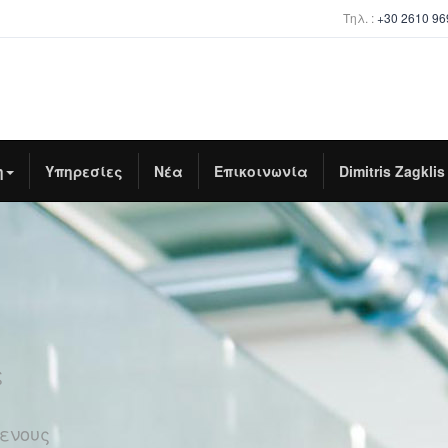
Τηλ. :
+30 2610 9
η
Υπηρεσίες
Νέα
Επικοινωνία
Dimitris Zagklis
ς
ενους