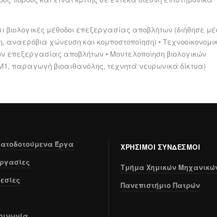
αι βιολογικές μέθοδοι επεξεργασίας αποβλήτων (διήθησε μ
, αναερόβια χώνευση και κομποστοποίηση) • Τεχνοοικονομι
ν επεξεργασίας αποβλήτων • Μοντελοποίηση βιολογικών
 ADM1, παραγωγή βιοαιθανόλης, τεχνητά νευρωνικά δίκτυα)
ατοδοτούμενα Έργα
ΧΡΗΣΙΜΟΙ ΣΥΝΔΕΣΜΟΙ
ργασίες
Τμήμα Χημικών Μηχανικώ
εσίες
Πανεπιστήμιο Πατρών
οινωνία