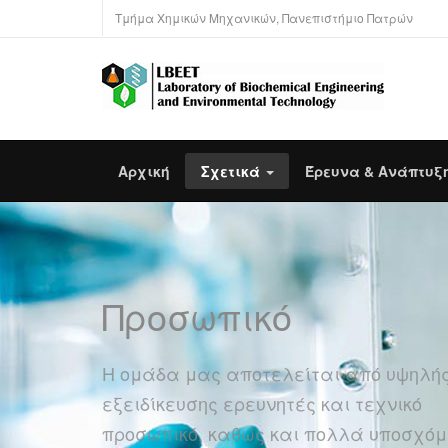
Τμήμα Χημικών Μηχανικών, Πανεπιστήμιο Πατρών
Αρχική
Σχετικά
Έρευνα & Ανάπτυξ
Προσωπικό
Η ομάδα μας αποτελείται από υψηλή
εξειδίκευσης ερευνητές και τεχνικό
προσωπικό, καθώς και πολλά υποσχόμ