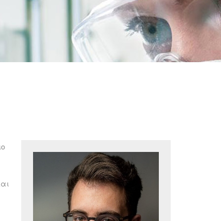
ιο
και