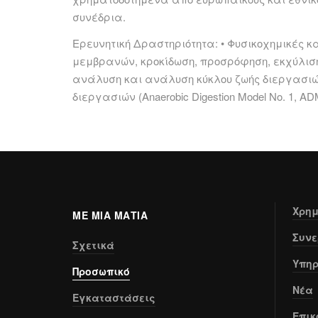
συνέδρια.
Ερευνητική Δραστηριότητα: • Φυσικοχημικές κ
μεμβρανών, κροκίδωση, προσρόφηση, εκχύλιση
ανάλυση και ανάλυση κύκλου ζωής διεργασιώ
διεργασιών (Anaerobic Digestion Model No. 1,
Χρημ
ΜΕ ΜΙΑ ΜΑΤΙΑ
Συνε
Σχετικά
Υπηρ
Προσωπικό
Νέα
Εγκαταστάσεις
Επικ